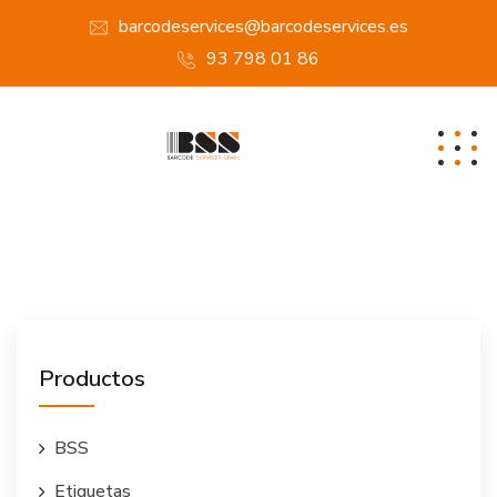
barcodeservices@barcodeservices.es
93 798 01 86
Productos
BSS
Etiquetas