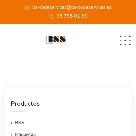
barcodeservices@barcodeservices.es
93 798 01 86
Productos
BSS
Etiquetas