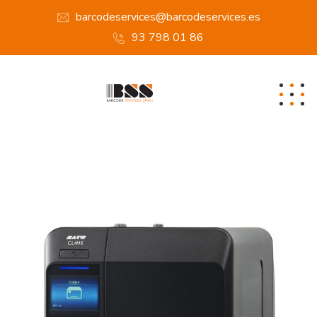
barcodeservices@barcodeservices.es
93 798 01 86