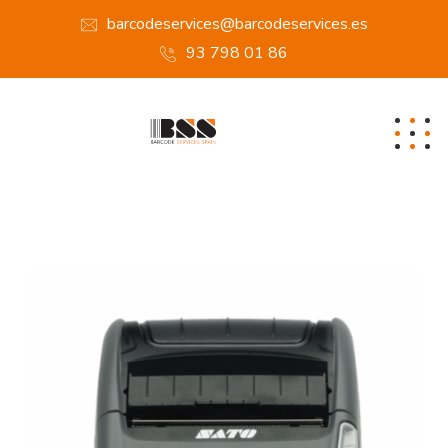
barcodeservices@barcodeservices.es
93 798 01 86