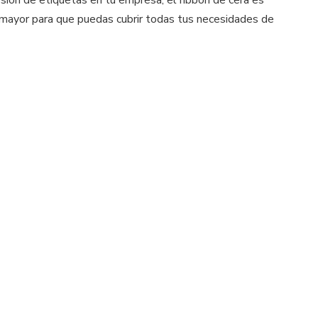
esión de etiquetas en tu empresa, el ribbon de cera es
 mayor para que puedas cubrir todas tus necesidades de