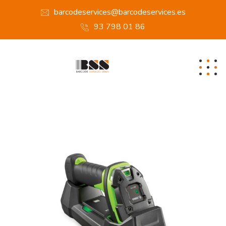
barcodeservices@barcodeservices.es
93 798 01 86