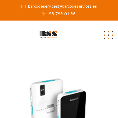
barcodeservices@barcodeservices.es
93 798 01 86