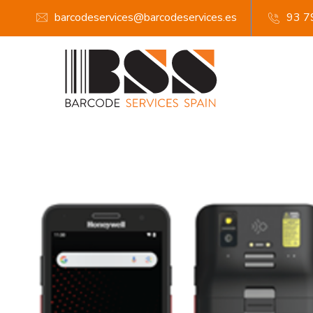
barcodeservices@barcodeservices.es
93 7