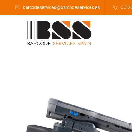
barcodeservices@barcodeservices.es
93 7