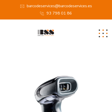
barcodeservices@barcodeservices.es
93 798 01 86