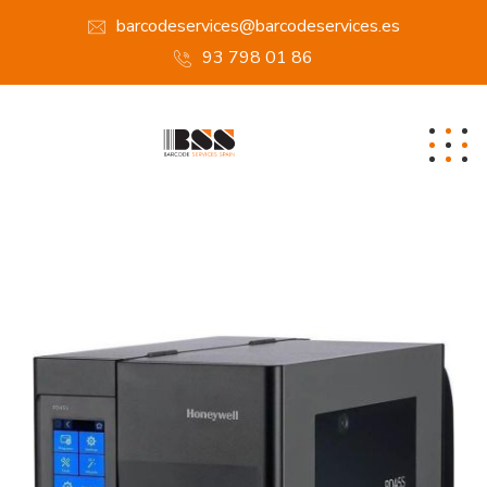
barcodeservices@barcodeservices.es
93 798 01 86