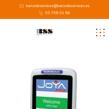
barcodeservices@barcodeservices.es
93 798 01 86