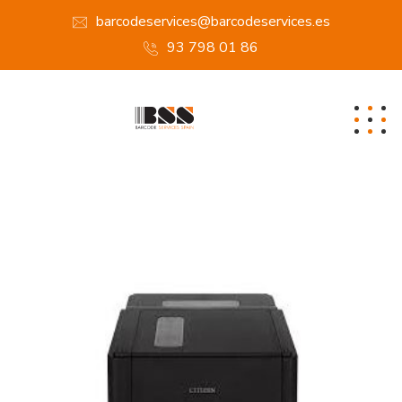
barcodeservices@barcodeservices.es
93 798 01 86