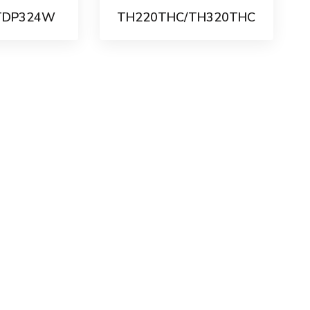
TDP324W
TH220THC/TH320THC