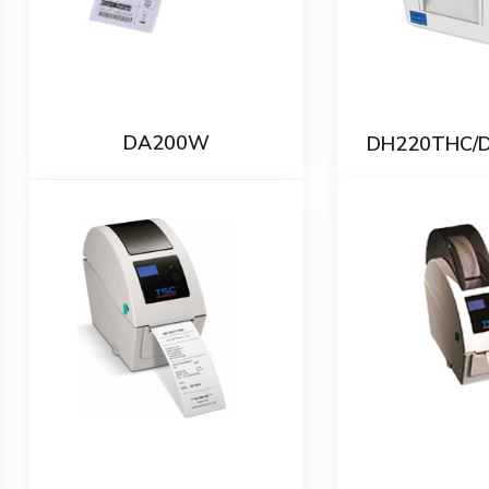
DA200W
DH220THC/