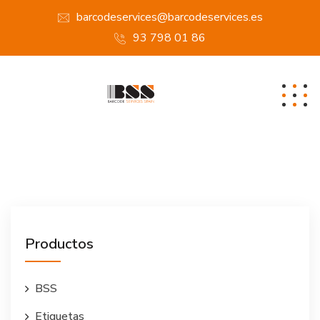
barcodeservices@barcodeservices.es
93 798 01 86
Productos
BSS
Etiquetas