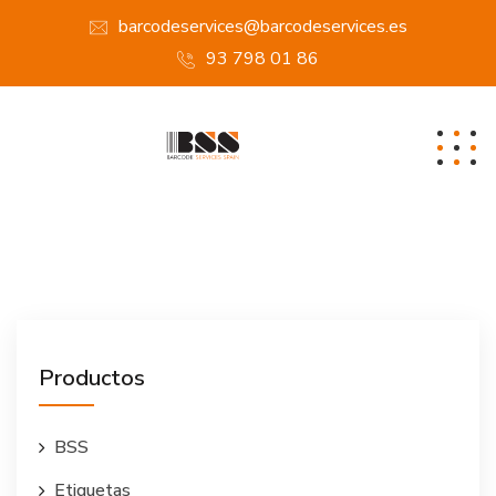
barcodeservices@barcodeservices.es
93 798 01 86
Productos
BSS
Etiquetas